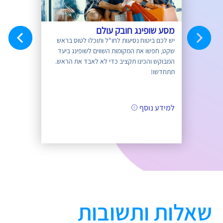
 בעידן
מסע שופינג חובק עולם
ביטוח נסי
יש לכם ביטוח נסיעות לחו"ל ותוכלו לטוס בראש
כיצד לבחור
בי
חשיבות רבה
שקט, חפשו את המקומות השווים לשופינג ביעד
למידע נוסף
 במקרה חירום
המבוקש והכינו תקציב כדי לא לאבד את הראש.
"ל בעידן
תתחדשו!
למידע נוסף
שאלות ותשובות