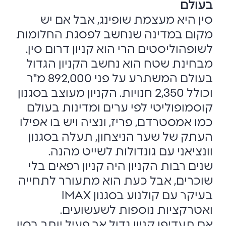
בעולם
סין היא מעצמת שופינג, אבל אם יש
מקום במדינה שנחשב לפסגת החלומות
לשופהוליסטים הרי הוא קניון דרום סין.
מבחינת שטח הוא נחשב הקניון הגדול
בעולם המשתרע על פני 892,000 מ"ר
וכולל 2,350 חנויות. הקניון מעוצב בסגנון
קוסמופוליטי לפי ערים ומדינות בעולם
כמו אמסטרדם, פריז, ונציה ויש בו אפילו
העתק של שער הניצחון, תעלה בסגנון
וונציאני עם גונדולות לשייט מהנה.
שנים רבות הקניון היה קניון רפאים בלי
שוכרים, אבל כעת הוא מתעורר לתחייה
בעיקר עם קולנוע בסגנון IMAX
ואטרקציות נוספות לשעשועים.
אם תעדיפו קניון גדול אך פעיל יותר בסין,