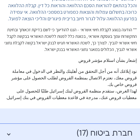
והכל בהתאם להוראות הסכם ההלוואה והוראות כל דין. קבלת ההלוואה
כרוכה בתשלום עמלות והוצאות כמפורט במסמכי ההלוואה. אי עמידה
בפרעון ההלוואה עלול לגרור חיוב בריבית פיגורים והליכי הוצאה לפועל.
** הודעה בנוגע לקבלת חיווי אשראי - הננו להודיעך כי לשם בדיקת זכאותך ובחינת
התקשרות עמך בעסקת אשראי , בכוונת כלל לפנות ללשכת האשראי בבקשה לקבל
חיווי אשראי לגביך. לצורך כך, לשכת האשראי תגיש לבנק ישראל בקשה לקבלת נתוני
אשראי לגביך, הכלולים במאגר נתוני האשראי בבנק ישראל.
إشعار بشأن استلام مؤشر قروض
نود إبلاغك أنه من أجل التحقق من أهليتك والنظر في الدخول في معاملة
قروض معك، نعتزم الاتصال بمنظمة القروض لطلب الحصول على مؤشر
قروض خاص بك.
لهذا الغرض، ستقدم منظمة القروض لبنك إسرائيل طلبًا للحصول على
معطيات قروض عنك، مدرجة في قاعدة معطيات القروض في بنك إسرائيل.
חברת ביטוח (17)