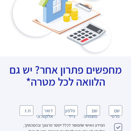
מחפשים פתרון אחר? יש גם
הלוואה לכל מטרה*
שם
שם
טלפון
דואר
ת.ז.
פרטי
משפחה
נייד
אלקטרוני
המידע האישי שתמסור לכלל יימסר מרצונך ובהסכמתך,