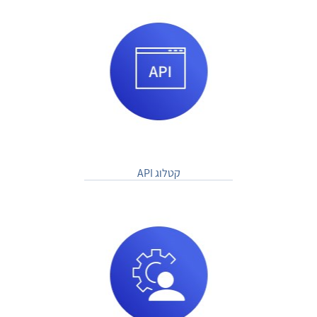
קטלוג API