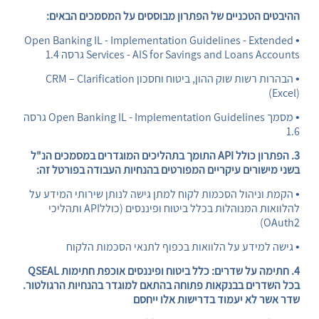
ההיבטים הטכניים של הפתרון מבוססים על המסמכים הבאים:
Open Banking IL - Implementation Guidelines - Extended
•
Services - AIS for Savings and Loans Accounts גרסה 1.4
•
הבהרות רשות שוק ההון, ביטוח וחסכון CRM – Clarification
(Excel)
•
מסמך Open Banking IL - Implementation Guidelines גרסה
1.6
3. הפתרון כולל API התומך בתהליכים המוגדרים במסמכים הנ"ל
בשני מישורים עיקריים המפורטים בהנחיות העבודה בפורטל זה:
•
הקמת וניהול הסכמות לקוח למתן גישה לנותן שירותי המידע על
להלוואות המנוהלות בכלל ביטוח ופיננסים (כוללAPI ותהליכי
OAuth2)
•
גישה למידע על הלוואות בכפוף לתנאי הסכמות הלקוח
4. חתימה על שדרים: כלל ביטוח ופיננסים אוכפת חתימות QSEAL
בכל השדרים בבנקאות פתוחה בהתאם למוגדר בהנחיות הרגולטור.
שדר אשר לא יעמוד בדרישות אלו ייחסם