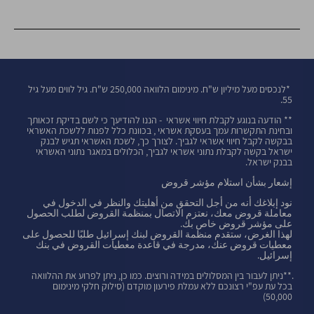
*לנכסים מעל מיליון ש"ח. מינימום הלוואה 250,000 ש"ח. גיל לווים מעל גיל
55.
** הודעה בנוגע לקבלת חיווי אשראי - הננו להודיעך כי לשם בדיקת זכאותך
ובחינת התקשרות עמך בעסקת אשראי , בכוונת כלל לפנות ללשכת האשראי
בבקשה לקבל חיווי אשראי לגביך. לצורך כך, לשכת האשראי תגיש לבנק
ישראל בקשה לקבלת נתוני אשראי לגביך, הכלולים במאגר נתוני האשראי
בבנק ישראל.
إشعار بشأن استلام مؤشر قروض
نود إبلاغك أنه من أجل التحقق من أهليتك والنظر في الدخول في
معاملة قروض معك، نعتزم الاتصال بمنظمة القروض لطلب الحصول
على مؤشر قروض خاص بك.
لهذا الغرض، ستقدم منظمة القروض لبنك إسرائيل طلبًا للحصول على
معطيات قروض عنك، مدرجة في قاعدة معطيات القروض في بنك
إسرائيل.
.**ניתן לעבור בין המסלולים במידה ורוצים. כמו כן, ניתן לפרוע את ההלוואה
בכל עת עפ"י רצונכם ללא עמלת פירעון מוקדם (סילוק חלקי מינימום
50,000)