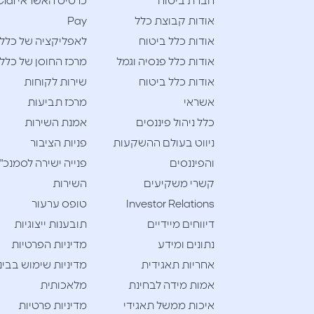
חברת ביטוח
כרטיס האשראי l
אודות קבוצת כלל
Pay
אודות כלל ביטוח
לאפליקציה של כלל
אודות כלל פנסיה וגמל
מרכז החוסן של כלל
אודות כלל ביטוח
שירות לקוחות
אשראי
מרכז תביעות
כלל ניהול פיננסים
אמנת השירות
ניווט בעולם ההשקעות
פניות הציבור
והפיננסים
פנייה ישירה לסמנכ"
קשרי משקיעים
השירות
Investor Relations
טופס ערעור
דיווחים מיידיים
תובענות ייצוגיות
נתונים ומידע
מדיניות הפרטיות
אחריות תאגידית
מדיניות שימוש בבינ
אמות מידה לבחינת
מלאכותית
איכות ממשל תאגידי
מדיניות פרטיות