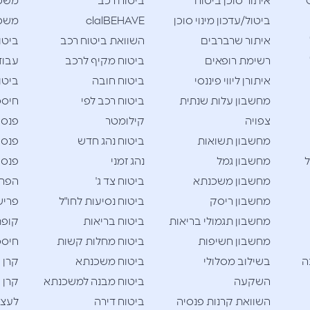
Cla
איתור סוכן ביטוח
ביטוח רכב
משכ
ביטול/עדכון מינוי סוכן
clalBEHAVE
משכנ
איתור שרברבים
השוואת ביטוח רכב
ביטו
רשימת רופאים
ביטוח מקיף לרכב
עבוד
איתורן ליווי פיננסי
ביטוח חובה
ביטו
מחשבון עלות שנתית
ביטוח רכב לפי
חיסכו
צפויה
קילומטר
פנסי
מחשבון תשואות
ביטוח נהג חדש
פנסי
ל
מחשבון גמל
נהג זמני
פנסי
מחשבון משכנתא
ביטוח צד ג'
הפרש
מחשבון ריסק
ביטוח נסיעות לחו"ל
פריש
מחשבון תגמולי בריאות
ביטוח בריאות
קופת
מחשבון חשיפות
ביטוח מחלות קשות
חיסכו
ה
בשילוב מסלולי
ביטוח משכנתא
קרן 
השקעה
ביטוח מבנה למשכנתא
קרן 
השוואת קרנות פנסיה
ביטוח דירה
לעצמ