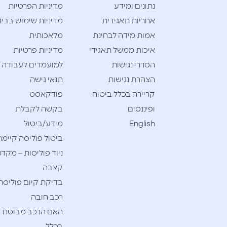
נתונים ומידע
מדיניות הפרטיות
אחריות תאגידית
מדיניות שימוש בבינ
אמות מידה לבחינת
מלאכותית
איכות ממשל תאגידי
מדיניות פרטיות
הסדרי נגישות
למועמדים לעבודה
הצהרת נגישות
תנאי גישה
קריירה בכלל ביטוח
פודקאסט
ופיננסים
בקשה לקבלת
English
מידע/ביטול
ביטול פוליסה קיימת
ניוד פוליסות – מקדמ
קצבה
בדיקת קיום פוליסת
רכב חובה
האם הרכב מבוטח
בכלל