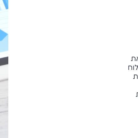
את
וח
ת