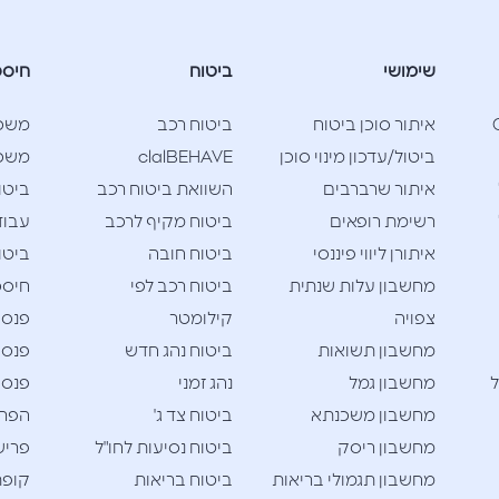
שימושי
ביטוח
חיסכ
Cla
איתור סוכן ביטוח
ביטוח רכב
משכ
ביטול/עדכון מינוי סוכן
clalBEHAVE
משכנ
איתור שרברבים
השוואת ביטוח רכב
ביטו
רשימת רופאים
ביטוח מקיף לרכב
עבוד
איתורן ליווי פיננסי
ביטוח חובה
ביטו
מחשבון עלות שנתית
ביטוח רכב לפי
חיסכו
צפויה
קילומטר
פנסי
מחשבון תשואות
ביטוח נהג חדש
פנסי
ל
מחשבון גמל
נהג זמני
פנסי
מחשבון משכנתא
ביטוח צד ג'
הפרש
מחשבון ריסק
ביטוח נסיעות לחו"ל
פריש
מחשבון תגמולי בריאות
ביטוח בריאות
קופת