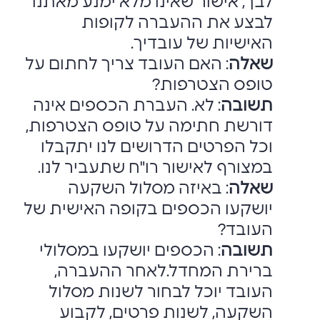
לבך, אישור שאינו מלא ימנע מאתנו
לבצע את ההעברה לקופות
האישיות של ‏עובדיך.‏
שאלה
: האם העובד צריך לחתום על
טופס הצטרפות?‏
תשובה
: לא. העברת הכספים אינה
דורשת חתימה על טופס הצטרפות,
וכל הפרטים ‏הדרושים לנו יתקבלו
במצורף לאישור רו"ח שתעביר לנו.‏
שאלה
: באיזה מסלול השקעה
יושקעו הכספים בקופה האישית של
העובד?‏
תשובה
: הכספים יושקעו במסלולי
ברירת המחדל.לאחר ההעברה,
העובד יוכל לבחור ‏לשנות מסלול
השקעה, לשנות פרטים, לקבוע