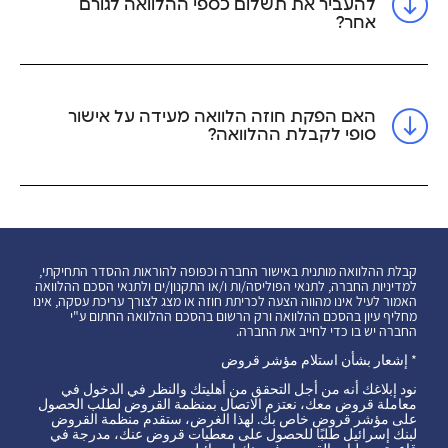
להעביר את תשלום כספי ההלוואה לגורם
אחר?
האם הפקת חוזה הלוואה מעידה על אישור
סופי לקבלת ההלוואה?
קבלת ההלוואה מותנית באישור החברה וכפופה להוראות ההסדר התחיקתי,
למדיניות החברה, לתנאי הפוליסה/ות ו/או התקנון/ים ולתנאי הסכם ההלוואה
האמור לעיל אינו מהווה הצעה לכריתת חוזה או מצג לצורך עריכת עסקה, אינו
מחליף עיון בהסכם ההלוואה ורק הרשום בהסכם ההלוואה החתום ע"י
החברה יש בו כדי לחייב את החברה.
* إشعار بشأن استلام مؤشر قروض
نود إبلاغك أنه من أجل التحقق من أهليتك والنظر في الدخول في
معاملة قروض معك، نعتزم الاتصال بمنظمة القروض لطلب الحصول
على مؤشر قروض خاص بك. لهذا الغرض، ستقدم منظمة القروض
لبنك إسرائيل طلبًا للحصول على معطيات قروض عنك، مدرجة في