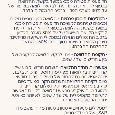
חד פעמית פטורה ממס במועד בקשת ההלוואה
בכפוף להוראות הדין) -
ניתן לבקש הלוואה בשיעור של
עד 30% מערכי הפדיון ברכיב התגמולים בלבד.
• בפוליסות חיסכון פרטיות -
הלוואה בגין כספים נזילים
(כספים שניתנים למשיכה חד פעמית פטורה ממס
במועד בקשת ההלוואה בכפוף להוראות הדין) -
ניתן
לבקש הלוואה בשיעור של עד 80% מערכי הפדיון
ברכיב התגמולים הנזילה (במסלולי השקעה מנייתיים*
תינתן הלוואה בשיעור נמוך יותר- 60%, בהתאם
להחלטת החברה).
• תקופת ההלוואה
-
ניתן לבקש הלוואה לתקופה של
בין 6 חודשים ועד 7 שנים.
אפשרויות החזר ההלוואה:
תשלום חודשי קבוע של
קרן וריבית
בהלוואות מפוליסת חיסכון פרטית בלבד,
ישנה אפשרות גם להחזר של תשלום ריבית חודשי
מיום לקיחת ההלוואה ותשלום הקרן במועד סיום
שיקבע מראש,
וכן אפשרות לתשלום קרן וריבית
במועד סיום שיקבע מראש (הלוואת בלון- תתאפשר
לתקופה מקסימלית של עד 7 שנים ולא יותר מ- 70%
יתרת הכספים הצבורה).
*מסלולים מנייתיים = מניות, מניות סחיר, עוקב מדד
S&P , עוקב מדדי מניות