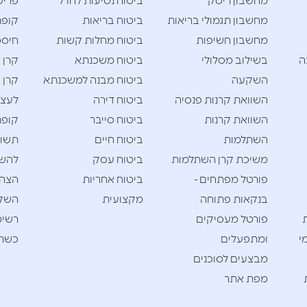
מחשבון ריסק
ביטוח נסיעות לחו"ל
פריש
מחשבון תגמולי בריאות
ביטוח בריאות
קופת
מחשבון חשיפות
ביטוח מחלות קשות
חיסכו
ה
בשילוב מסלולי
ביטוח משכנתא
קרן 
השקעה
ביטוח מבנה למשכנתא
קרן 
השוואת קרנות פנסיה
ביטוח דירה
לעצמ
השוואת קרנות
ביטוח סייבר
קופת
השתלמות
ביטוח חיים
תשוא
משיכת קרן השתלמות
ביטוח עסק
להש
פורטל מפתחים -
ביטוח אחריות
הצהר
בנקאות פתוחה
מקצועית
השק
פורטל מעסיקים
רשימ
י
ומתפעלים
כשרי
מבצעים לסוכנים
מפת אתר