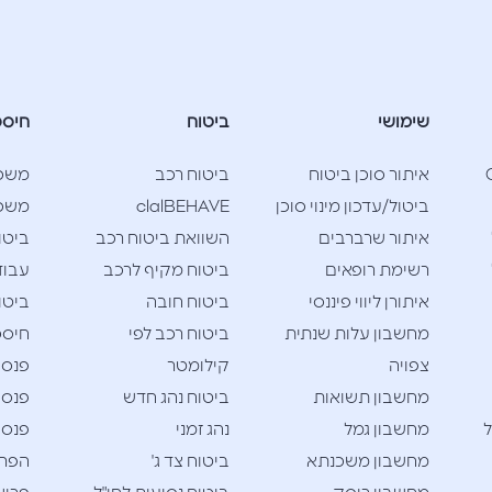
שימושי
ביטוח
חיסכ
Cla
איתור סוכן ביטוח
ביטוח רכב
משכ
ביטול/עדכון מינוי סוכן
clalBEHAVE
משכנ
איתור שרברבים
השוואת ביטוח רכב
ביטו
רשימת רופאים
ביטוח מקיף לרכב
עבוד
איתורן ליווי פיננסי
ביטוח חובה
ביטו
מחשבון עלות שנתית
ביטוח רכב לפי
חיסכו
צפויה
קילומטר
פנסי
מחשבון תשואות
ביטוח נהג חדש
פנסי
ל
מחשבון גמל
נהג זמני
פנסי
מחשבון משכנתא
ביטוח צד ג'
הפרש