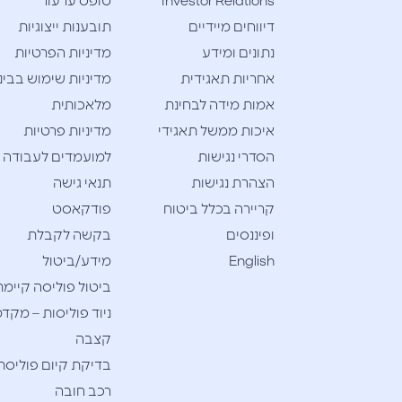
Investor Relations
טופס ערעור
דיווחים מיידיים
תובענות ייצוגיות
נתונים ומידע
מדיניות הפרטיות
אחריות תאגידית
מדיניות שימוש בבינ
אמות מידה לבחינת
מלאכותית
איכות ממשל תאגידי
מדיניות פרטיות
הסדרי נגישות
למועמדים לעבודה
הצהרת נגישות
תנאי גישה
קריירה בכלל ביטוח
פודקאסט
ופיננסים
בקשה לקבלת
English
מידע/ביטול
ביטול פוליסה קיימת
ניוד פוליסות – מקדמ
קצבה
בדיקת קיום פוליסת
רכב חובה