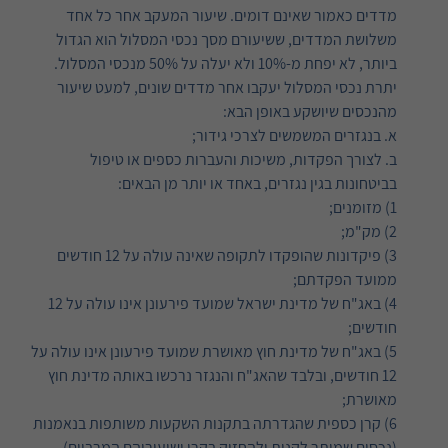
מדדים כאמור שאינם דומים. שיעור המעקב אחר כל אחד
משלושת המדדים, ששיעורם מסך נכסי המסלול הוא הגדול
ביותר, לא יפחת מ-10% ולא יעלה על 50% מנכסי המסלול.
יתרת נכסי המסלול יעקבו אחר מדדים שונים, למעט שיעור
מהנכסים שיושקע באופן הבא:
א. בנגזרים המשמשים לצרכי גידור;
ב. לצורך הפקדות, משיכות והעברות כספים או טיפול
בביטחונות בגין נגזרים, באחד או יותר מן הבאים:
1) מזומנים;
2) מק"מ;
3) פיקדונות שהופקדו לתקופה שאינה עולה על 12 חודשים
ממועד הפקדתם;
4) באג"ח של מדינת ישראל שמועד פירעונן אינו עולה על 12
חודשים;
5) באג"ח של מדינת חוץ מאושרת שמועד פירעונן אינו עולה על
12 חודשים, ובלבד שהאג"ח והנגזר נרכשו באותה מדינת חוץ
מאושרת;
6) קרן כספית שהגדרתה בתקנות השקעות משותפות בנאמנות
(נכסים שמותר לקנות ולהחזיק בקרן ושיעוריהם המרביים),