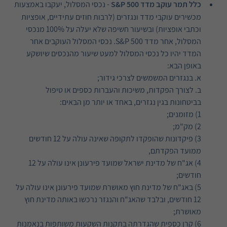
כלל תמר עוקב מדד
S&P 500
- נכסי המסלול, יעקבו באמצעות
מכשירים עוקבי מדד ונגזרים (לרבות חוזים עתידיים, אופציות
וכתבי אופציות) ובשיעור חשיפה שלא יעלה על 100% מנכסי
המסלול, אחר מדד 500 S&P. נכסי המסלול העוקבים אחר
המדד יהיו כל נכסי המסלול למעט שיעור מהנכסים שיושקע
באופן הבא:
א. בנגזרים המשמשים לצרכי גידור;
ב. לצורך הפקדות, משיכות והעברות כספים או טיפול
בביטחונות בגין נגזרים, באחד או יותר מן הבאים:
1) מזומנים;
2) מק"מ;
3) פיקדונות שהופקדו לתקופה שאינה עולה על 12 חודשים
ממועד הפקדתם,
4) אג"ח של מדינת ישראל שמועד פירעונן אינו עולה על 12
חודשים;
5) באג"ח של מדינת חוץ מאושרת שמועד פירעונן אינו עולה על
12 חודשים, ובלבד שהאג"ח והנגזר נרכשו באותה מדינת חוץ
מאושרת;
6) קרן כספית שהגדרתה בתקנות השקעות משותפות בנאמנות