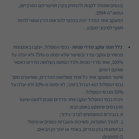
(נכסים שמותר לקנות ולהחזיק בקרן ושיעוריהם המרביים),
התשנ"ה-1994.
המעקב אחר המדד יהיה בכפוף להוראות הדין ועשוי להיות
חשוף לסיכוני מטבע.
כלל תמר עוקב מדדי מניות
- נכסי המסלול, יעקבו באמצעות
מכשירים עוקבי מדד ובשיעור שלא יפחת מ-75% ולא יעלה על
100%, אחר מדדי מניות ולכל הפחות בשלושה מדדים כאמור
שאינם דומים.
שיעור המעקב אחר כל אחד משלושת המדדים, ששיעורם מסך
נכסי המסלול הוא הגדול ביותר, לא יפחת מ-10% ולא יעלה על
50% מנכסי המסלול.
יתרת נכסי המסלול יעקבו אחר מדדים שונים למעט שיעור
מהנכסים שיושקע באופן הבא:
א. בנגזרים המשמשים לצרכי גידור;
ב. לצורך הפקדות, משיכות והעברות כספים או טיפול
בביטחונות בגין נגזרים, באחד או יותר מן הבאים:
1) מזומנים;