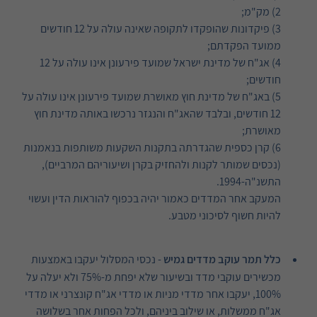
2) מק"מ;
3) פיקדונות שהופקדו לתקופה שאינה עולה על 12 חודשים
ממועד הפקדתם;
4) אג"ח של מדינת ישראל שמועד פירעונן אינו עולה על 12
חודשים;
5) באג"ח של מדינת חוץ מאושרת שמועד פירעונן אינו עולה על
12 חודשים, ובלבד שהאג"ח והנגזר נרכשו באותה מדינת חוץ
מאושרת;
6) קרן כספית שהגדרתה בתקנות השקעות משותפות בנאמנות
(נכסים שמותר לקנות ולהחזיק בקרן ושיעוריהם המרביים),
התשנ"ה-1994.
המעקב אחר המדדים כאמור יהיה בכפוף להוראות הדין ועשוי
להיות חשוף לסיכוני מטבע.
כלל תמר עוקב מדדים גמיש
- נכסי המסלול יעקבו באמצעות
מכשירים עוקבי מדד ובשיעור שלא יפחת מ-75% ולא יעלה על
100%, יעקבו אחר מדדי מניות או מדדי אג"ח קונצרני או מדדי
אג"ח ממשלות, או שילוב ביניהם, ולכל הפחות אחר בשלושה