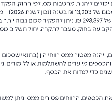
יכולים ליהנות מהטבות מס. לפי החוק, הפקד
4.5% מההכנסה
מתבסס על הכנסה שנתית מירבית של 293,397 ₪. ניתן להפ
חוק. מעבר לתקרה, יחול תשלום מס בשיעור של 25% מה
ייהנה מפטור ממס רווחי הון (בתנאי שסכום 
י במידה והכספים מיועדים להשתלמות או ללימודים,
שנים כדי לפדות את הכסף.
את הכספים. הרווחים פטורים ממס וניתן למש