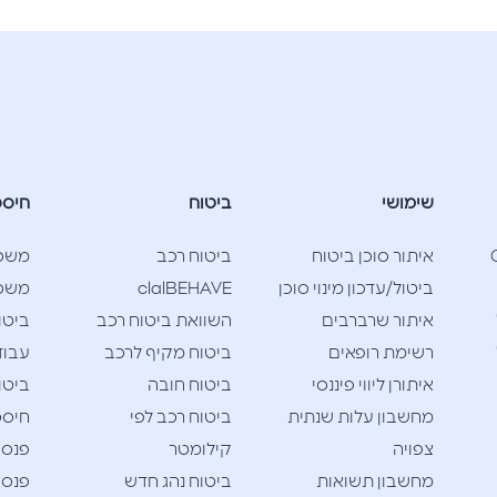
שימושי
ביטוח
חיסכ
Cla
איתור סוכן ביטוח
ביטוח רכב
משכ
ביטול/עדכון מינוי סוכן
clalBEHAVE
משכנ
איתור שרברבים
השוואת ביטוח רכב
ביטו
רשימת רופאים
ביטוח מקיף לרכב
עבוד
איתורן ליווי פיננסי
ביטוח חובה
ביטו
מחשבון עלות שנתית
ביטוח רכב לפי
חיסכו
צפויה
קילומטר
פנסי
מחשבון תשואות
ביטוח נהג חדש
פנסי