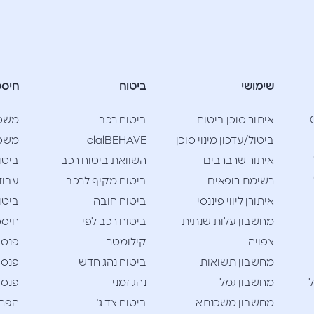
שימושי
ביטוח
חיסכ
Cla
איתור סוכן ביטוח
ביטוח רכב
משכ
ביטול/עדכון מינוי סוכן
clalBEHAVE
משכנ
איתור שרברבים
השוואת ביטוח רכב
ביטו
רשימת רופאים
ביטוח מקיף לרכב
עבוד
איתורן ליווי פיננסי
ביטוח חובה
ביטו
מחשבון עלות שנתית
ביטוח רכב לפי
חיסכו
צפויה
קילומטר
פנסי
מחשבון תשואות
ביטוח נהג חדש
פנסי
ל
מחשבון גמל
נהג זמני
פנסי
מחשבון משכנתא
ביטוח צד ג'
הפרש