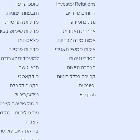
Investor Relations
טופס ערעור
דיווחים מיידיים
תובענות ייצוגיות
נתונים ומידע
מדיניות הפרטיות
אחריות תאגידית
מדיניות שימוש בבינ
אמות מידה לבחינת
מלאכותית
איכות ממשל תאגידי
מדיניות פרטיות
הסדרי נגישות
למועמדים לעבודה
הצהרת נגישות
תנאי גישה
קריירה בכלל ביטוח
פודקאסט
ופיננסים
בקשה לקבלת
English
מידע/ביטול
ביטול פוליסה קיימת
ניוד פוליסות – מקדמ
קצבה
בדיקת קיום פוליסת