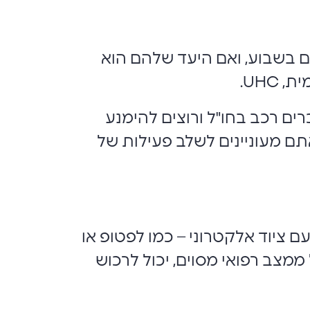
ראלי 24 שעות ביממה, שבעה ימים בשבוע, ואם היעד שלהם הוא
UHC.
ים רכב בחו"ל ורוצים להימנע
תם מעוניינים לשלב פעילות של
 להריון. כמו כן, אדם הנוסע עם ציוד אלקטרוני – כמו לפטופ או
יט. זאת ועוד, מי שסובל ממצב רפואי מסוים, יכול לרכוש