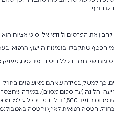
רט חורף.
הבין את הפרטים ולוודא אלו סיטואציות הוא 
 הכסף שתקבלו, בזמינות הייעוץ הרפואי בעת 
סיעות של חברת כלל ביטוח ופיננסים, מעניק
ים. כך למשל, במידה שאתם מאושפזים בחו"ל וז
עה והלינה (עד סכום מסוים). במידה שתצטר
או את מועד הטיסה של המלווה, תהיו מכוסים (עד 00
ו"ל, הטסה רפואית לארץ והטסה באמבולנס או