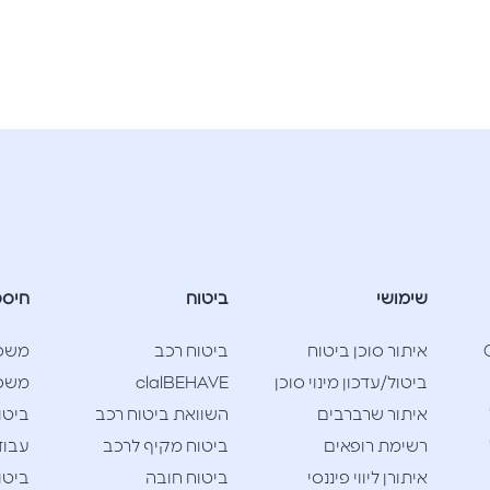
שימושי
ביטוח
חיסכ
Cla
איתור סוכן ביטוח
ביטוח רכב
משכ
ביטול/עדכון מינוי סוכן
clalBEHAVE
משכנ
איתור שרברבים
השוואת ביטוח רכב
ביטו
רשימת רופאים
ביטוח מקיף לרכב
עבוד
איתורן ליווי פיננסי
ביטוח חובה
ביטו