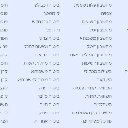
מחשבון עלות שנתית
ביטוח רכב לפי
חיסכו
צפויה
קילומטר
פנסי
מחשבון תשואות
ביטוח נהג חדש
פנסי
ל
מחשבון גמל
נהג זמני
פנסי
מחשבון משכנתא
ביטוח צד ג'
הפרש
מחשבון ריסק
ביטוח נסיעות לחו"ל
פריש
מחשבון תגמולי בריאות
ביטוח בריאות
קופת
מחשבון חשיפות
ביטוח מחלות קשות
חיסכו
ה
בשילוב מסלולי
ביטוח משכנתא
קרן 
השקעה
ביטוח מבנה למשכנתא
קרן 
השוואת קרנות פנסיה
ביטוח דירה
לעצמ
השוואת קרנות
ביטוח סייבר
קופת
השתלמות
ביטוח חיים
תשוא
משיכת קרן השתלמות
ביטוח עסק
להש
פורטל מפתחים -
ביטוח אחריות
הצהר