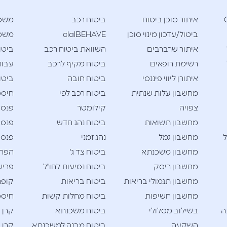
Cla
איתור סוכן ביטוח
ביטוח רכב
משכ
ביטול/עדכון מינוי סוכן
clalBEHAVE
משכנ
איתור שרברבים
השוואת ביטוח רכב
ביטו
רשימת רופאים
ביטוח מקיף לרכב
עבוד
איתורן ליווי פיננסי
ביטוח חובה
ביטו
מחשבון עלות שנתית
ביטוח רכב לפי
חיסכו
צפויה
קילומטר
פנסי
מחשבון תשואות
ביטוח נהג חדש
פנסי
ל
מחשבון גמל
נהג זמני
פנסי
מחשבון משכנתא
ביטוח צד ג'
הפרש
מחשבון ריסק
ביטוח נסיעות לחו"ל
פריש
מחשבון תגמולי בריאות
ביטוח בריאות
קופת
מחשבון חשיפות
ביטוח מחלות קשות
חיסכו
ה
בשילוב מסלולי
ביטוח משכנתא
קרן 
השקעה
ביטוח מבנה למשכנתא
קרן 