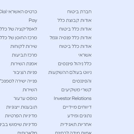
חברת ביטוח
כרטיס האשראי l
אודות קבוצת כלל
Pay
אודות כלל ביטוח
לאפליקציה של כלל
אודות כלל פנסיה וגמל
מרכז החוסן של כלל
אודות כלל ביטוח
שירות לקוחות
אשראי
מרכז תביעות
כלל ניהול פיננסים
אמנת השירות
ניווט בעולם ההשקעות
פניות הציבור
והפיננסים
פנייה ישירה לסמנכ"
קשרי משקיעים
השירות
Investor Relations
טופס ערעור
דיווחים מיידיים
תובענות ייצוגיות
נתונים ומידע
מדיניות הפרטיות
אחריות תאגידית
מדיניות שימוש בבינ
אמות מידה לבחינת
מלאכותית