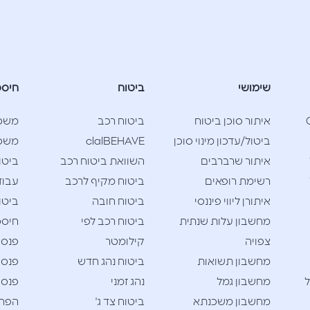
שימושי
ביטוח
חיסכ
Cla
איתור סוכן ביטוח
ביטוח רכב
משכ
ביטול/עדכון מינוי סוכן
clalBEHAVE
משכנ
איתור שרברבים
השוואת ביטוח רכב
ביטו
רשימת רופאים
ביטוח מקיף לרכב
עבוד
איתורן ליווי פיננסי
ביטוח חובה
ביטו
מחשבון עלות שנתית
ביטוח רכב לפי
חיסכו
צפויה
קילומטר
פנסי
מחשבון תשואות
ביטוח נהג חדש
פנסי
ל
מחשבון גמל
נהג זמני
פנסי
מחשבון משכנתא
ביטוח צד ג'
הפרש