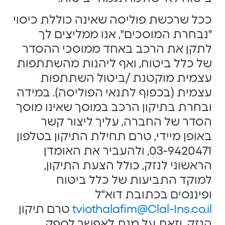
ככל שרכשת פוליסה שאינה כוללת כיסוי
"נבחרת המוסכים", אנו ממליצים לך
לתקן את הרכב באחד ממוסכי ההסדר
של כלל ביטוח, ואף ליהנות מהשתתפות
עצמית מוקטנת /ביטול השתתפות
עצמית (בכפוף לתנאי הפוליסה). במידה
ובחרת בתיקון הרכב במוסך שאינו מוסך
הסדר של החברה, עליך ליצור קשר
באופן מיידי, טרם תחילת התיקון בטלפון
03-9420471, ולהעביר את האומדן
הראשוני לנזק, כולל הצעת התיקון,
למוקד התביעות של כלל ביטוח
ופיננסים בכתובת דוא"ל
tviothalafim@Clal-Ins.co.il
טרם תיקון
הנזק, וזאת על מנת לאפשר לספק