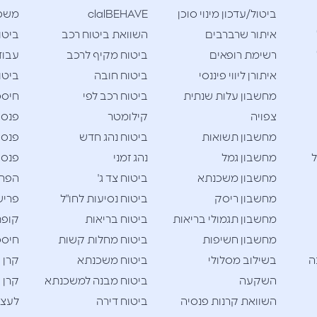
ביטול/עדכון מינוי סוכן
clalBEHAVE
משכנ
איתור שרברבים
השוואת ביטוח רכב
ביטו
רשימת רופאים
ביטוח מקיף לרכב
עבוד
איתורן ליווי פיננסי
ביטוח חובה
ביטו
מחשבון עלות שנתית
ביטוח רכב לפי
חיסכו
צפויה
קילומטר
פנסי
מחשבון תשואות
ביטוח נהג חדש
פנסי
ל
מחשבון גמל
נהג זמני
פנסי
מחשבון משכנתא
ביטוח צד ג'
הפרש
מחשבון ריסק
ביטוח נסיעות לחו"ל
פריש
מחשבון תגמולי בריאות
ביטוח בריאות
קופת
מחשבון חשיפות
ביטוח מחלות קשות
חיסכו
ה
בשילוב מסלולי
ביטוח משכנתא
קרן 
השקעה
ביטוח מבנה למשכנתא
קרן 
השוואת קרנות פנסיה
ביטוח דירה
לעצמ