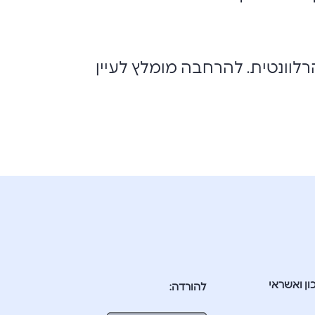
רלוונטית. להרחבה מומלץ לעיין
ון ואשראי
להורדה: