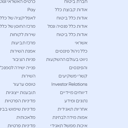
חברת ביטוח
כרטיס האשראי l
אודות קבוצת כלל
Pay
אודות כלל ביטוח
לאפליקציה של כלל
אודות כלל פנסיה וגמל
מרכז החוסן של כלל
אודות כלל ביטוח
שירות לקוחות
אשראי
מרכז תביעות
כלל ניהול פיננסים
אמנת השירות
ניווט בעולם ההשקעות
פניות הציבור
והפיננסים
פנייה ישירה לסמנכ"
קשרי משקיעים
השירות
Investor Relations
טופס ערעור
דיווחים מיידיים
תובענות ייצוגיות
נתונים ומידע
מדיניות הפרטיות
אחריות תאגידית
מדיניות שימוש בבינ
אמות מידה לבחינת
מלאכותית
איכות ממשל תאגידי
מדיניות פרטיות