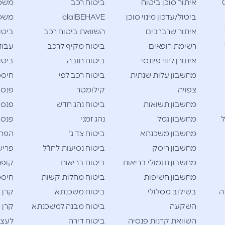
Cla
איתור סוכן ביטוח
ביטוח רכב
משכ
ביטול/עדכון מינוי סוכן
clalBEHAVE
משכנ
איתור שרברבים
השוואת ביטוח רכב
ביטו
רשימת רופאים
ביטוח מקיף לרכב
עבוד
איתורן ליווי פיננסי
ביטוח חובה
ביטו
מחשבון עלות שנתית
ביטוח רכב לפי
חיסכו
צפויה
קילומטר
פנסי
מחשבון תשואות
ביטוח נהג חדש
פנסי
ל
מחשבון גמל
נהג זמני
פנסי
מחשבון משכנתא
ביטוח צד ג'
הפרש
מחשבון ריסק
ביטוח נסיעות לחו"ל
פריש
מחשבון תגמולי בריאות
ביטוח בריאות
קופת
מחשבון חשיפות
ביטוח מחלות קשות
חיסכו
ה
בשילוב מסלולי
ביטוח משכנתא
קרן 
השקעה
ביטוח מבנה למשכנתא
קרן 
השוואת קרנות פנסיה
ביטוח דירה
לעצמ