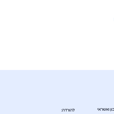
ון ואשראי
להורדה: