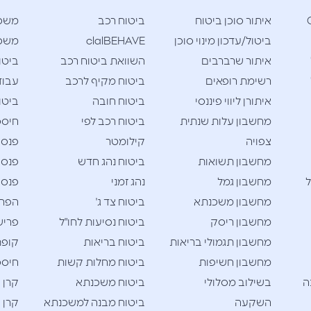
Cla
איתור סוכן ביטוח
ביטוח רכב
משכ
ביטול/עדכון מינוי סוכן
clalBEHAVE
משכנ
איתור שרברבים
השוואת ביטוח רכב
ביטו
רשימת רופאים
ביטוח מקיף לרכב
עבוד
איתורן ליווי פיננסי
ביטוח חובה
ביטו
מחשבון עלות שנתית
ביטוח רכב לפי
חיסכו
צפויה
קילומטר
פנסי
מחשבון תשואות
ביטוח נהג חדש
פנסי
ל
מחשבון גמל
נהג זמני
פנסי
מחשבון משכנתא
ביטוח צד ג'
הפרש
מחשבון ריסק
ביטוח נסיעות לחו"ל
פריש
מחשבון תגמולי בריאות
ביטוח בריאות
קופת
מחשבון חשיפות
ביטוח מחלות קשות
חיסכו
ה
בשילוב מסלולי
ביטוח משכנתא
קרן 
השקעה
ביטוח מבנה למשכנתא
קרן 