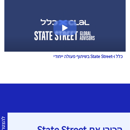
כלל ו-State Street בשיתוף פעולה ייחודי
להצטרפות
הכירו את State Street