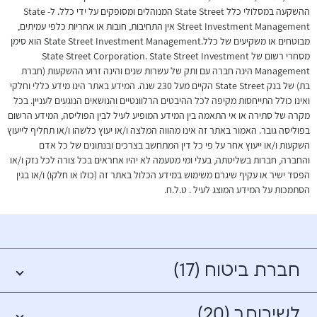
ההשקעה במסלולי כלל State Street המנוהלים ומסופקים על ידי כלל. ל- State
Street Investment Management אין התחיבות, חובות או אחריות כלפי עמיתים,
מבוטחים או משקיעים של כלל.State Street Investment Management הוא סימן
מסחרי רשום של State Street Corporation. State Street Investment
Management הינה חברה עם ותק של עשרות שנים והינה זרוע ההשקעות (חברת
בת) של בנק State Street הקיים מעל 230 שנה. המידע באתר הינו מידע כללי וחלקי
ואינו כולל התייחסות מקיפה לכל ההיבטים הרלוונטיים והנושאים הנוגעים לעניין. בכל
מקרה של סתירה או אי התאמה בין המידע המופיע לעיל לבין הפוליסה, המידע הרשום
בפוליסה גובר. האמור באתר זה אינו מהווה המלצה ו/או יעוץ כלשהו ו/או תחליף לייעוץ
השקעות ו/או ייעוץ אחר על פי כל דין המתחשב בצרכים ובנתונים של כל אדם
והחברה, חברות בשליטתה, בעלי ומי מטעמה לא יהיו אחראים בכל צורה לכל נזק ו/או
הפסד ישיר או עקיף שיגרם משימוש במידע הכלול באתר זה (כולו או חלקו) ו/או בגין
הסתמכות על המידע המוצג לעיל . ט.ל.ח.
חברת ביטוח (17)
לשירותך (20)