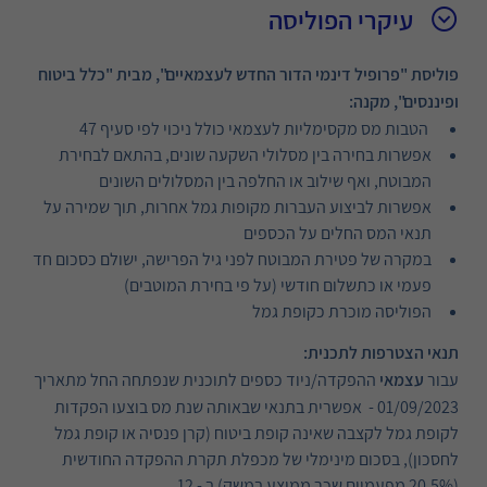
עיקרי הפוליסה
פוליסת "פרופיל דינמי הדור החדש לעצמאיים", מבית "כלל ביטוח
ופיננסים", מקנה:
הטבות מס מקסימליות לעצמאי כולל ניכוי לפי סעיף 47
אפשרות בחירה בין מסלולי השקעה שונים, בהתאם לבחירת
המבוטח, ואף שילוב או החלפה בין המסלולים השונים
אפשרות לביצוע העברות מקופות גמל אחרות, תוך שמירה על
תנאי המס החלים על הכספים
במקרה של פטירת המבוטח לפני גיל הפרישה, ישולם כסכום חד
פעמי או כתשלום חודשי (על פי בחירת המוטבים)
הפוליסה מוכרת כקופת גמל
תנאי הצטרפות לתכנית:
עבור
עצמאי
ההפקדה/ניוד כספים לתוכנית שנפתחה החל מתאריך
01/09/2023 - אפשרית בתנאי שבאותה שנת מס בוצעו הפקדות
לקופת גמל לקצבה שאינה קופת ביטוח (קרן פנסיה או קופת גמל
לחסכון), בסכום מינימלי של מכפלת תקרת ההפקדה החודשית
(20.5% מפעמיים שכר ממוצע במשק) ב - 12 .