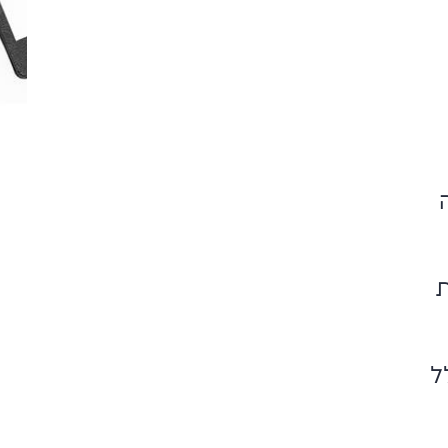
ת
כלל