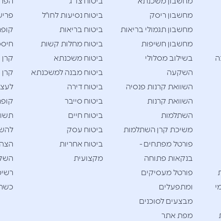
מחשבון משכנתא
ביטוח צד ג'
הפרש
מחשבון ריסק
ביטוח נסיעות לחו"ל
פריש
מחשבון תגמולי בריאות
ביטוח בריאות
קופת
מחשבון חשיפות
ביטוח מחלות קשות
חיסכו
ה
בשילוב מסלולי
ביטוח משכנתא
קרן 
השקעה
ביטוח מבנה למשכנתא
קרן 
השוואת קרנות פנסיה
ביטוח דירה
לעצמ
השוואת קרנות
ביטוח סייבר
קופת
השתלמות
ביטוח חיים
תשוא
משיכת קרן השתלמות
ביטוח עסק
להש
פורטל מפתחים -
ביטוח אחריות
הצהר
בנקאות פתוחה
מקצועית
השק
פורטל מעסיקים
רשימ
י
ומתפעלים
כשרי
מבצעים לסוכנים
מפת אתר