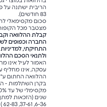
בהלוואות במוצרי גמל
83 חודשים).
מצטבר מכל הקופות). מק
קבלת ההלוואה וקבי
החברה וכפופים לשי
התחיקתי, למדיניות 
ולתנאי הסכם ההלוו
האמור לעיל אינו מה
עסקה, אינו מחליף ע
ההלוואה החתום ע"י 
בקרן השתלמות - הלו
שנים (הזכאות למתן
6-36, 37-61, 62-83 )