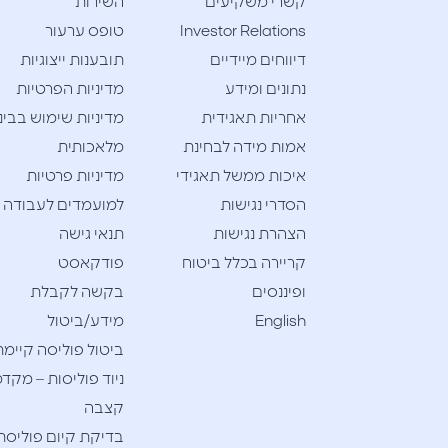
קשרי משקיעים
השירות
Investor Relations
טופס ערעור
דיווחים מיידיים
תובענות ייצוגיות
נתונים ומידע
מדיניות הפרטיות
אחריות תאגידית
מדיניות שימוש בבינ
אמות מידה לבחינת
מלאכותית
איכות ממשל תאגידי
מדיניות פרטיות
הסדרי נגישות
למועמדים לעבודה
הצהרת נגישות
תנאי גישה
קריירה בכלל ביטוח
פודקאסט
ופיננסים
בקשה לקבלת
English
מידע/ביטול
ביטול פוליסה קיימת
ניוד פוליסות – מקדמ
קצבה
בדיקת קיום פוליסת