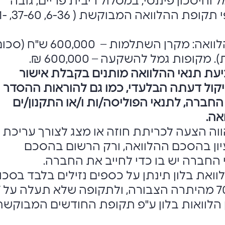
 וחיסכון פיננסי, במסלול ריבית פריים, גובה
הריבית ישתנה על פי תקופת ההל
סכום מקסימאלי להלוואה: מקרן השתלמות – 600,000 ש"ח 
ופות גמל להשקעה – 600,000 ₪.
עת תנאי ההלוואה מותנים בקבלת אישור
קול דעתה הבלעדי, כמו גם להוראות ההסדר
החברה, לתנאי הפוליסה/ות ו/או התקנון/ים
אה.
ווה הצעה לכריתת חוזה או מצג לצורך עריכת
יון בהסכם ההלוואה, ורק הרשום בהסכם
החברה יש בו כדי לחייב את החברה.
ואת בלון תינתן על כספים נזילים בלבד בסכו
מקסימלי
 הלוואות בלון ע"פ תקופת החודשים המבוקשת