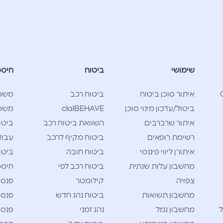
שימושי
ביטוח
חיסכ
Cla
איתור סוכן ביטוח
ביטוח רכב
משכ
ביטול/עדכון מינוי סוכן
clalBEHAVE
משכנ
איתור שרברבים
השוואת ביטוח רכב
ביטו
רשימת רופאים
ביטוח מקיף לרכב
עבוד
איתורן ליווי פיננסי
ביטוח חובה
ביטו
מחשבון עלות שנתית
ביטוח רכב לפי
חיסכו
צפויה
קילומטר
פנסי
מחשבון תשואות
ביטוח נהג חדש
פנסי
ל
מחשבון גמל
נהג זמני
פנסי