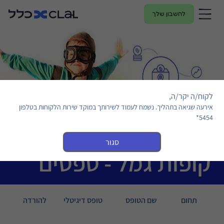
לחשבון שלך
לקוח/ה יקר/ה,
אירעה שגיאה בתהליך. נשמח לעמוד לשירותך במוקד שירות הלקוחות בטלפון
5454*
סגור
קופות גמל - טפסים
תחום
שם הטופס
טופס דיגיטלי
להורדה