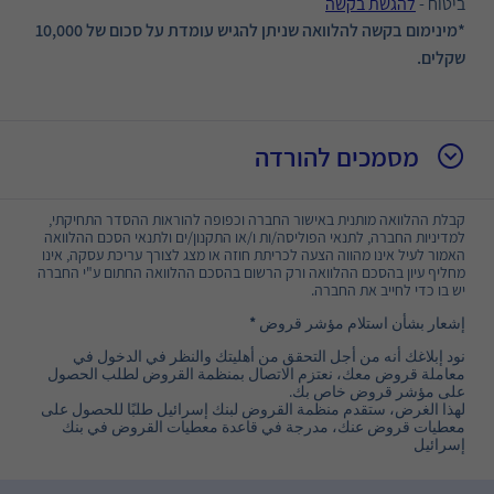
ביטוח -
להגשת בקשה
*מינימום בקשה להלוואה שניתן להגיש עומדת על סכום של 10,000
שקלים.
מסמכים להורדה
קבלת ההלוואה מותנית באישור החברה וכפופה להוראות ההסדר התחיקתי,
למדיניות החברה, לתנאי הפוליסה/ות ו/או התקנון/ים ולתנאי הסכם ההלוואה
האמור לעיל אינו מהווה הצעה לכריתת חוזה או מצג לצורך עריכת עסקה, אינו
מחליף עיון בהסכם ההלוואה ורק הרשום בהסכם ההלוואה החתום ע"י החברה
יש בו כדי לחייב את החברה.
إشعار بشأن استلام مؤشر قروض
*
نود إبلاغك أنه من أجل التحقق من أهليتك والنظر في الدخول في
معاملة قروض معك، نعتزم الاتصال بمنظمة القروض لطلب الحصول
على مؤشر قروض خاص بك.
لهذا الغرض، ستقدم منظمة القروض لبنك إسرائيل طلبًا للحصول على
معطيات قروض عنك، مدرجة في قاعدة معطيات القروض في بنك
إسرائيل