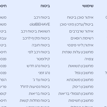
שימושי
ביטוח
חיסכ
Cla
איתור סוכן ביטוח
ביטוח רכב
משכ
ביטול/עדכון מינוי סוכן
clalBEHAVE
משכנ
איתור שרברבים
השוואת ביטוח רכב
ביטו
רשימת רופאים
ביטוח מקיף לרכב
עבוד
איתורן ליווי פיננסי
ביטוח חובה
ביטו
מחשבון עלות שנתית
ביטוח רכב לפי
חיסכו
צפויה
קילומטר
פנסי
מחשבון תשואות
ביטוח נהג חדש
פנסי
ל
מחשבון גמל
נהג זמני
פנסי
מחשבון משכנתא
ביטוח צד ג'
הפרש
מחשבון ריסק
ביטוח נסיעות לחו"ל
פריש
מחשבון תגמולי בריאות
ביטוח בריאות
קופת
מחשבון חשיפות
ביטוח מחלות קשות
חיסכו