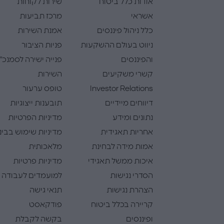
אודות כלל ביטוח
שירות לקוחות
אשראי
מרכז תביעות
כלל ניהול פיננסים
אמנת השירות
ניווט בעולם ההשקעות
פניות הציבור
והפיננסים
פנייה ישירה לסמנכ"
קשרי משקיעים
השירות
Investor Relations
טופס ערעור
דיווחים מיידיים
תובענות ייצוגיות
נתונים ומידע
מדיניות הפרטיות
אחריות תאגידית
מדיניות שימוש בבינ
אמות מידה לבחינת
מלאכותית
איכות ממשל תאגידי
מדיניות פרטיות
הסדרי נגישות
למועמדים לעבודה
הצהרת נגישות
תנאי גישה
קריירה בכלל ביטוח
פודקאסט
ופיננסים
בקשה לקבלת