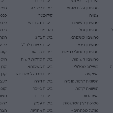
איתורן ליווי פיננסי
ביטוח חובה
ביטו
מחשבון עלות שנתית
ביטוח רכב לפי
חיסכו
צפויה
קילומטר
פנסי
מחשבון תשואות
ביטוח נהג חדש
פנסי
ל
מחשבון גמל
נהג זמני
פנסי
מחשבון משכנתא
ביטוח צד ג'
הפרש
מחשבון ריסק
ביטוח נסיעות לחו"ל
פריש
מחשבון תגמולי בריאות
ביטוח בריאות
קופת
מחשבון חשיפות
ביטוח מחלות קשות
חיסכו
ה
בשילוב מסלולי
ביטוח משכנתא
קרן 
השקעה
ביטוח מבנה למשכנתא
קרן 
השוואת קרנות פנסיה
ביטוח דירה
לעצמ
השוואת קרנות
ביטוח סייבר
קופת
השתלמות
ביטוח חיים
תשוא
משיכת קרן השתלמות
ביטוח עסק
להש
פורטל מפתחים -
ביטוח אחריות
הצהר