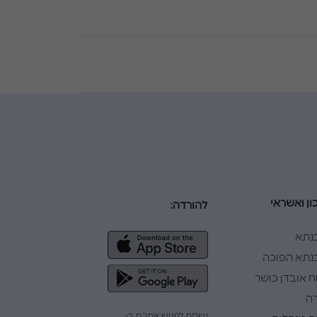
ון ואשראי
להורדה:
נתא
תא הפוכה
ח אובדן כושר
ה
נשמח לפגוש אתכם ב-