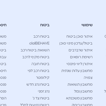
שימושי
ביטוח
חיסכ
Cla
איתור סוכן ביטוח
ביטוח רכב
משכ
ביטול/עדכון מינוי סוכן
clalBEHAVE
משכנ
איתור שרברבים
השוואת ביטוח רכב
ביטו
רשימת רופאים
ביטוח מקיף לרכב
עבוד
איתורן ליווי פיננסי
ביטוח חובה
ביטו
מחשבון עלות שנתית
ביטוח רכב לפי
חיסכו
צפויה
קילומטר
פנסי
מחשבון תשואות
ביטוח נהג חדש
פנסי
ל
מחשבון גמל
נהג זמני
פנסי
מחשבון משכנתא
ביטוח צד ג'
הפרש
מחשבון ריסק
ביטוח נסיעות לחו"ל
פריש