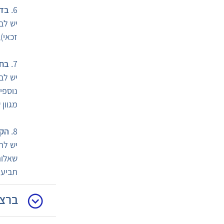
6.
בדו
יש לב
זכאי),
7.
בחן
יש לב
נוספים
מגוון 
8.
הקפ
יש לה
שאלות
תביעה
ברצו