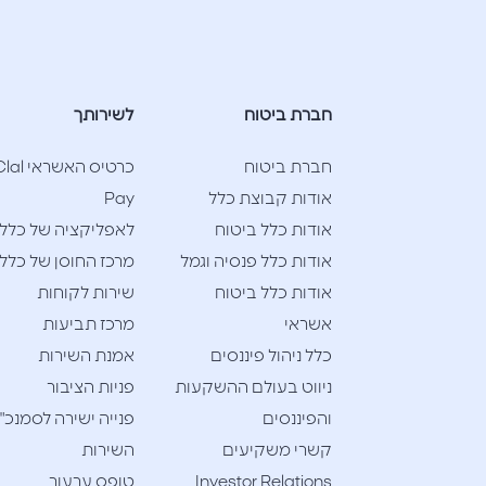
חברת ביטוח
לשירותך
חברת ביטוח
כרטיס האשראי l
אודות קבוצת כלל
Pay
אודות כלל ביטוח
לאפליקציה של כלל
אודות כלל פנסיה וגמל
מרכז החוסן של כלל
אודות כלל ביטוח
שירות לקוחות
אשראי
מרכז תביעות
כלל ניהול פיננסים
אמנת השירות
ניווט בעולם ההשקעות
פניות הציבור
והפיננסים
פנייה ישירה לסמנכ"
קשרי משקיעים
השירות
Investor Relations
טופס ערעור