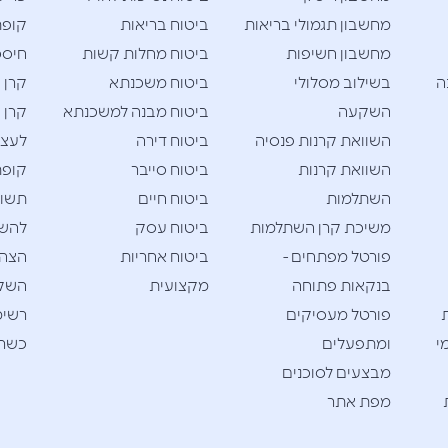
מחשבון תגמולי בריאות
ביטוח בריאות
קופת
מחשבון חשיפות
ביטוח מחלות קשות
חיסכו
ה
בשילוב מסלולי
ביטוח משכנתא
קרן 
השקעה
ביטוח מבנה למשכנתא
קרן 
השוואת קרנות פנסיה
ביטוח דירה
לעצמ
השוואת קרנות
ביטוח סייבר
קופת
השתלמות
ביטוח חיים
תשוא
משיכת קרן השתלמות
ביטוח עסק
להש
פורטל מפתחים -
ביטוח אחריות
הצהר
בנקאות פתוחה
מקצועית
השק
פורטל מעסיקים
רשימ
י
ומתפעלים
כשרי
מבצעים לסוכנים
מפת אתר