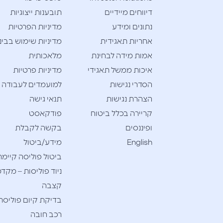
דיווחים מיידיים
תובענות ייצוגיות
נתונים ומידע
מדיניות הפרטיות
אחריות תאגידית
מדיניות שימוש בבינ
אמות מידה לבחינת
מלאכותית
איכות ממשל תאגידי
מדיניות פרטיות
הסדרי נגישות
למועמדים לעבודה
הצהרת נגישות
תנאי גישה
קריירה בכלל ביטוח
פודקאסט
ופיננסים
בקשה לקבלת
English
מידע/ביטול
ביטול פוליסה קיימת
ניוד פוליסות – מקדמ
קצבה
בדיקת קיום פוליסת
רכב חובה