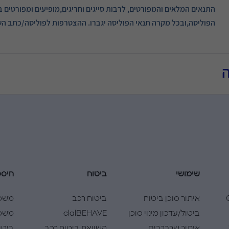
התנאים המלאים והמפורטים, לרבות סייגים וחריגים,מופיעים ומפורטים ב
הפוליסה,ובכל מקרה תנאי הפוליסה יגברו. ההצטרפות לפוליסה/כתב השי
שימושי
ביטוח
חיסכ
Cla
איתור סוכן ביטוח
ביטוח רכב
משכ
ביטול/עדכון מינוי סוכן
clalBEHAVE
משכנ
איתור שרברבים
השוואת ביטוח רכב
ביטו