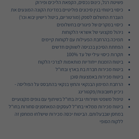
פשיטת רגל, כינוס נכסים, הקפאת הליכים ופירוק
כיסוי ביטוחי בגין סיכונים פוליטיים במדינת הקונה המונעים את
העברת התשלום לספק (מורטוריום, ביטול רישיון יבוא וכו')
כיסוי במקרים של פיגורים בתשלומים
ניהול מקצועי של אשראי הלקוחות
תמיכה בהרחבת הפעילות עם לקוחות קיימים
הפחתת הסיכון בכניסה לשווקים חדשים
תקרות כיסוי עילי של עד 100%
ביטוח הזמנות ייחודיות מותאמות לצרכי הלקוח
ביטוח מכירות חברת בת בארץ ובחו"ל
ביטוח מכירות באמצעות סוכן
הרחבת המימון הבנקאי והחוץ בנקאי בהתבסס על הפוליסה -
ניכיון חשבונות/פקטורינג
טיפול משפטי ושירותי גביה בחו"ל בשיתוף עם גופים מקצועיים
ביטוח מכירות ממלאי בחו"ל לעסקים המאחסנים סחורות בחו"ל
במחסן שבבעלותם. הביטוח יכסה מכירות שישלחו ממחסן זה
ללקוח הסופי