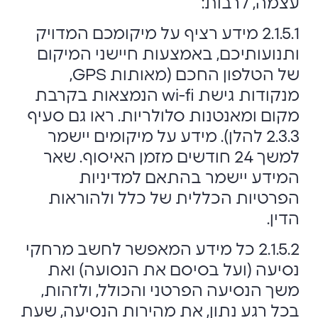
עצמה, לרבות:
2.1.5.1 מידע רציף על מיקומכם המדויק
ותנועותיכם, באמצעות חיישני המיקום
של הטלפון החכם (מאותות GPS,
מנקודות גישת wi-fi הנמצאות בקרבת
מקום ומאנטנות סלולריות. ראו גם סעיף
2.3.3 להלן). מידע על מיקומים יישמר
למשך 24 חודשים מזמן האיסוף. שאר
המידע יישמר בהתאם למדיניות
הפרטיות הכללית של כלל ולהוראות
הדין.
2.1.5.2 כל מידע המאפשר לחשב מרחקי
נסיעה (ועל בסיסם את הנסועה) ואת
משך הנסיעה הפרטני והכולל, ולזהות,
בכל רגע נתון, את מהירות הנסיעה, שעת