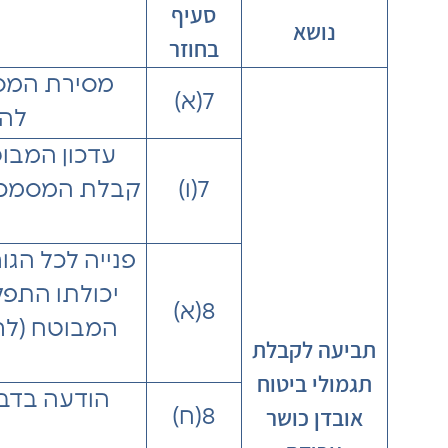
סעיף
נושא
בחוזר
מסירת המס
7(א)
לה
עדכון המבו
7(ו)
קבלת המסמכים
פנייה לכל הגו
יכולתו התפ
8(א)
המבוטח (לרב
תביעה לקבלת
תגמולי ביטוח
הודעה בדבר
אובדן כושר
8(ח)