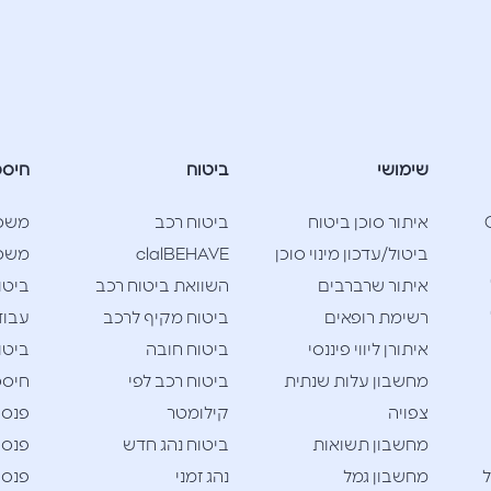
שימושי
ביטוח
חיסכ
Cla
איתור סוכן ביטוח
ביטוח רכב
משכ
ביטול/עדכון מינוי סוכן
clalBEHAVE
משכנ
איתור שרברבים
השוואת ביטוח רכב
ביטו
רשימת רופאים
ביטוח מקיף לרכב
עבוד
איתורן ליווי פיננסי
ביטוח חובה
ביטו
מחשבון עלות שנתית
ביטוח רכב לפי
חיסכו
צפויה
קילומטר
פנסי
מחשבון תשואות
ביטוח נהג חדש
פנסי
ל
מחשבון גמל
נהג זמני
פנסי