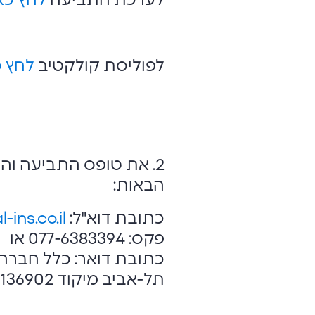
לערכת התביעה
לחץ כא
לפוליסת קולקטיב
לחץ כ
2. את טופס התביעה ו
הבאות:
כתובת דוא"ל:
l-ins.co.il
פקס: 077-6383394 או
תל-אביב מיקוד 6136902