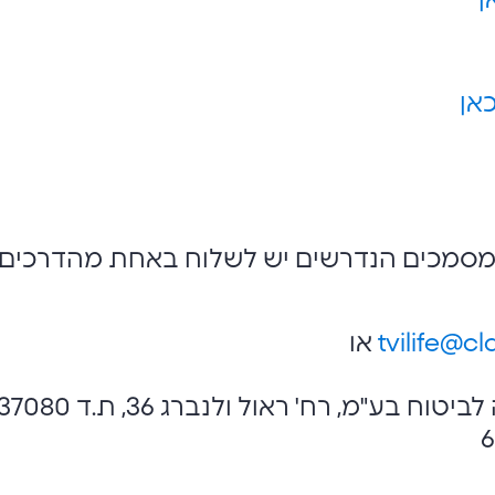
ן
אן
המסמכים הנדרשים יש לשלוח באחת מהדרכים
tvilife@cla
או
כתובת דואר: כלל חברה לביטוח בע"מ, רח' ראול ולנברג 36, ת.ד 080