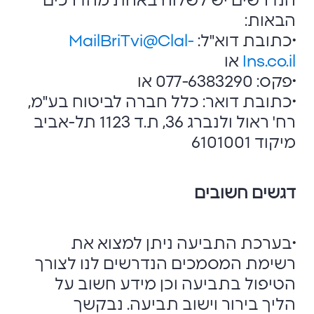
הנדרשים יש לשלוח באחת מהדרכים
הבאות:
•כתובת דוא"ל:
MailBriTvi@Clal-
Ins.co.il
או
•פקס: 077-6383290 או
•כתובת דואר: כלל חברה לביטוח בע"מ,
רח' ראול ולנברג 36, ת.ד 1123 תל-אביב
מיקוד 6101001
דגשים חשובים
•בערכת התביעה ניתן למצוא את
רשימת המסמכים הנדרשים לנו לצורך
הטיפול בתביעה וכן מידע חשוב על
הליך בירור וישוב תביעה. נבקשך