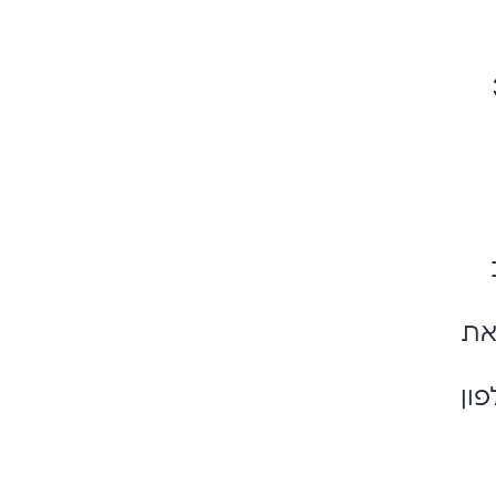
37
את
לפון