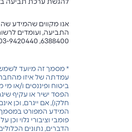
להגשת ערכת תביעה בא
אנו מקווים שהמידע שהו
6388400, 03-9420440, 6564*.
* מסמך זה מיועד לשמש
עמדתה של איזו מהחברות
ביטוח ופיננסים ו/או מי 
הפסד ישיר או עקיף שיג
חלקו), אם ייגרם, וכן אי
המידע המפורט במסמך ז
פומבי וציבורי גלוי וכן
הדברים, נתונים הכלולי