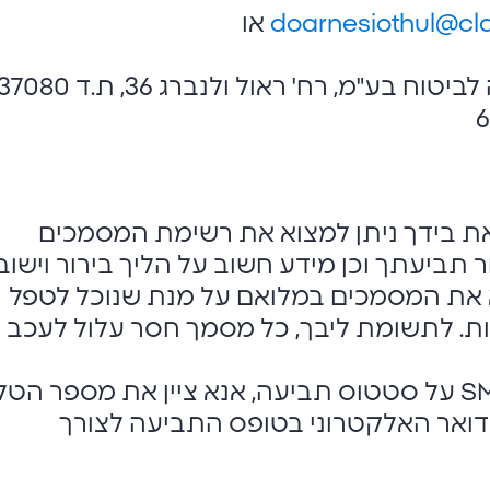
או
כתובת דואר: כלל חברה לביטוח בע"מ, רח' ראול ולנברג 36, ת.ד 080
 בידך ניתן למצוא את רשימת המסמכים
ר תביעתך וכן מידע חשוב על הליך בירור וישוב
את המסמכים במלואם על מנת שנוכל לטפל
לות. לתשומת ליבך, כל מסמך חסר עלול לעכב 
לצורך קבלת הודעות SMS על סטטוס תביעה, אנא ציין את מספר הט
דואר האלקטרוני בטופס התביעה לצורך