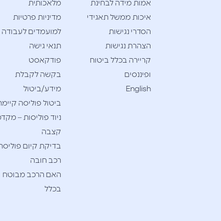
אמות מידה לבחינת
מלאכותית
איכות ממשל תאגידי
מדיניות פרטיות
הסדרי נגישות
למועמדים לעבודה
הצהרת נגישות
תנאי גישה
קריירה בכלל ביטוח
פודקאסט
ופיננסים
בקשה לקבלת
English
מידע/ביטול
ביטול פוליסה קיימת
ניוד פוליסות – מקדמ
קצבה
בדיקת קיום פוליסת
רכב חובה
האם הרכב מבוטח
בכלל