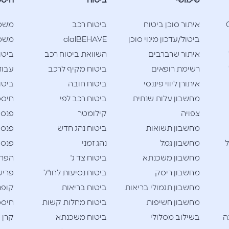
שימושי
ביטוח
חיסכ
Cla
איתור סוכן ביטוח
ביטוח רכב
משכ
ביטול/עדכון מינוי סוכן
clalBEHAVE
משכנ
איתור שרברבים
השוואת ביטוח רכב
ביטו
רשימת רופאים
ביטוח מקיף לרכב
עבוד
איתורן ליווי פיננסי
ביטוח חובה
ביטו
מחשבון עלות שנתית
ביטוח רכב לפי
חיסכו
צפויה
קילומטר
פנסי
מחשבון תשואות
ביטוח נהג חדש
פנסי
ל
מחשבון גמל
נהג זמני
פנסי
מחשבון משכנתא
ביטוח צד ג'
הפרש
מחשבון ריסק
ביטוח נסיעות לחו"ל
פריש
מחשבון תגמולי בריאות
ביטוח בריאות
קופת
מחשבון חשיפות
ביטוח מחלות קשות
חיסכו
ה
בשילוב מסלולי
ביטוח משכנתא
קרן 