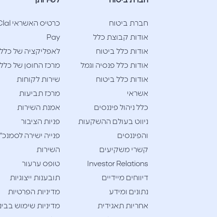
חברת ביטוח
לשירותך
חברת ביטוח
כרטיס האשראי l
אודות קבוצת כלל
Pay
אודות כלל ביטוח
לאפליקציה של כלל
אודות כלל פנסיה וגמל
מרכז החוסן של כלל
אודות כלל ביטוח
שירות לקוחות
אשראי
מרכז תביעות
כלל ניהול פיננסים
אמנת השירות
ניווט בעולם ההשקעות
פניות הציבור
והפיננסים
פנייה ישירה לסמנכ"
קשרי משקיעים
השירות
Investor Relations
טופס ערעור
דיווחים מיידיים
תובענות ייצוגיות
נתונים ומידע
מדיניות הפרטיות
אחריות תאגידית
מדיניות שימוש בבינ