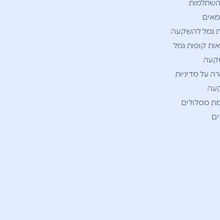
השתלמות
אים
 גמל להשקעה
ות קופות גמל
קעה
ה על מדיניות
עה
ת מסלולים
ם