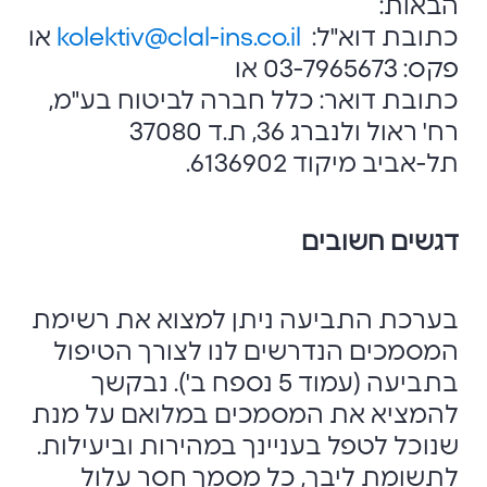
הבאות:
כתובת דוא"ל:
kolektiv@clal-ins.co.il
או
פקס: 03-7965673 או
כתובת דואר: כלל חברה לביטוח בע"מ,
רח' ראול ולנברג 36, ת.ד 37080
תל-אביב מיקוד 6136902.
דגשים חשובים
בערכת התביעה ניתן למצוא את רשימת
המסמכים הנדרשים לנו לצורך הטיפול
בתביעה (עמוד 5 נספח ב'). נבקשך
להמציא את המסמכים במלואם על מנת
שנוכל לטפל בעניינך במהירות וביעילות.
לתשומת ליבך, כל מסמך חסר עלול