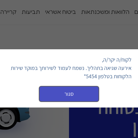
ם
הלוואות ומשכנתאות
ביטוח אשראי
תביעות
קריירה
לקוח/ה יקר/ה,
" לרכב עד 3.5 טון
אירעה שגיאה בתהליך. נשמח לעמוד לשירותך במוקד שירות
הלקוחות בטלפון 5454*
כלל
סגור
טוחה"