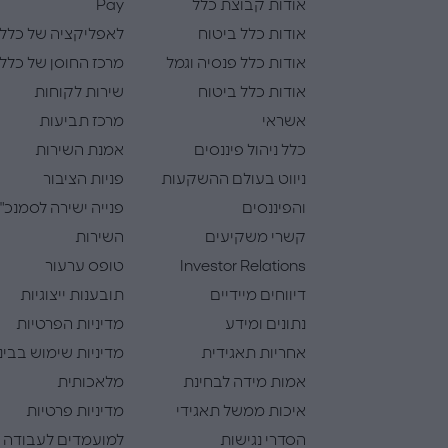
אודות קבוצת כלל
Pay
אודות כלל ביטוח
לאפליקציה של כלל
אודות כלל פנסיה וגמל
מרכז החוסן של כלל
אודות כלל ביטוח
שירות לקוחות
אשראי
מרכז תביעות
כלל ניהול פיננסים
אמנת השירות
ניווט בעולם ההשקעות
פניות הציבור
והפיננסים
פנייה ישירה לסמנכ"
קשרי משקיעים
השירות
Investor Relations
טופס ערעור
דיווחים מיידיים
תובענות ייצוגיות
נתונים ומידע
מדיניות הפרטיות
אחריות תאגידית
מדיניות שימוש בבינ
אמות מידה לבחינת
מלאכותית
איכות ממשל תאגידי
מדיניות פרטיות
הסדרי נגישות
למועמדים לעבודה