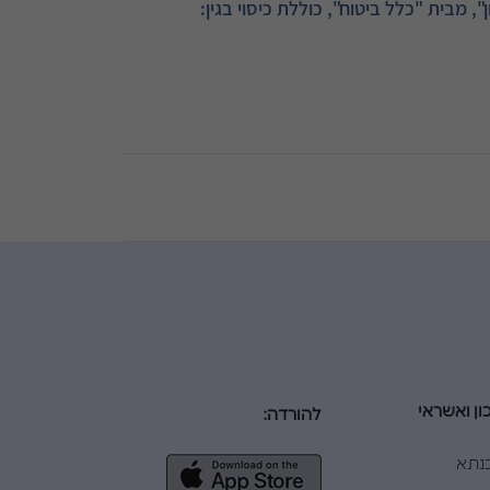
ון ואשראי
להורדה:
נתא