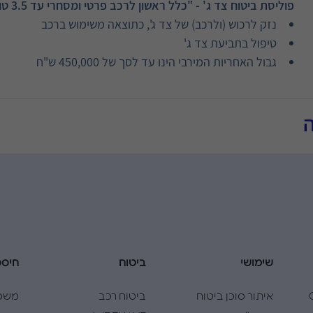
פוליסת ביטוח צד ג' - "כלל ראשון לרכב פרטי ומסחרי עד 3.5 טון", מבית "כלל ביטוח", כוללת כיסוי בגין:
נזק לרכוש (ולרכב) של צד ג', כתוצאה משימוש ברכב
טיפול בתביעת צד ג'
גבול האחריות המירבי הינו עד לסך של 450,000 ש"ח
שימושי
ביטוח
חיסכ
Cla
איתור סוכן ביטוח
ביטוח רכב
משכ