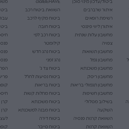
ביטול/עדכון מינוי סוכן
clalBEHAVE
משכנ
איתור שרברבים
השוואת ביטוח רכב
ביטו
רשימת רופאים
ביטוח מקיף לרכב
עבוד
איתורן ליווי פיננסי
ביטוח חובה
ביטו
מחשבון עלות שנתית
ביטוח רכב לפי
חיסכו
צפויה
קילומטר
פנסי
מחשבון תשואות
ביטוח נהג חדש
פנסי
ל
מחשבון גמל
נהג זמני
פנסי
מחשבון משכנתא
ביטוח צד ג'
הפרש
מחשבון ריסק
ביטוח נסיעות לחו"ל
פריש
מחשבון תגמולי בריאות
ביטוח בריאות
קופת
מחשבון חשיפות
ביטוח מחלות קשות
חיסכו
ה
בשילוב מסלולי
ביטוח משכנתא
קרן 
השקעה
ביטוח מבנה למשכנתא
קרן 
השוואת קרנות פנסיה
ביטוח דירה
לעצמ
השוואת קרנות
ביטוח סייבר
קופת