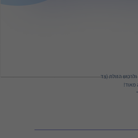
 מכסה נזקים לרכב ולרכוש הזולת (צד
 מאוד!