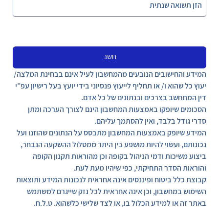
חשב
המידע והחישובים הנובעים מהמחשבון לעיל אינם בבחינת המלצה/
יעוץ כל שהוא ו/ או תחליף לייעוץ פנסיוני בידי יועץ בעל רישיון עפ”י
דין המתחשב בצרכים ובנתונים של כל אדם.
הסכומים שיופקו באמצעות המחשבון הינם לצורך הערכה ומתן
סדרי גודל בלבד, ואין להסתמך עליהם.
המידע שיופק באמצעות המחשבון מתבסס על הנתונים שהוזנו ועל
נכונותם, ועשוי להיות מושפע בין היתר ממסלול ההשקעה הנבחר,
ביצוע משיכות ודמי הניהול בקופה וכן מהוראות תקנון הקופה
והוראות הסדר התחיקתי, כפי שיהיו מעת לעת.
קבוצת כלל ביטוח ופיננסים אינה אחראית לנכונות המידע ותוצאות
השימוש במחשבון, וכן אינה אחראית לכל נזק שייגרם למשתמש
באתר זה או למידע הכלול בו, או לצד שלישי כלשהוא. ט.ל.ח.