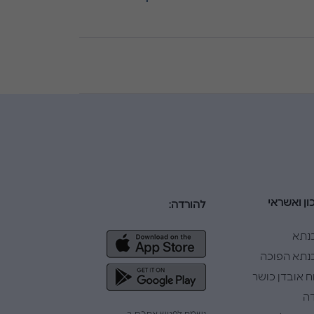
ון ואשראי
להורדה:
נתא
תא הפוכה
ח אובדן כושר
ה