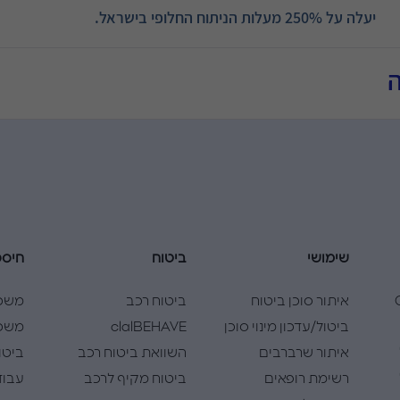
יעלה
על 250% מעלות הניתוח החלופי בישראל.
שימושי
ביטוח
חיסכ
Cla
איתור סוכן ביטוח
ביטוח רכב
משכ
ביטול/עדכון מינוי סוכן
clalBEHAVE
משכנ
איתור שרברבים
השוואת ביטוח רכב
ביטו
רשימת רופאים
ביטוח מקיף לרכב
עבוד