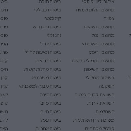
איתורן ליווי פיננסי
ביטוח חובה
ביטו
מחשבון עלות שנתית
ביטוח רכב לפי
חיסכו
צפויה
קילומטר
פנסי
מחשבון תשואות
ביטוח נהג חדש
פנסי
ל
מחשבון גמל
נהג זמני
פנסי
מחשבון משכנתא
ביטוח צד ג'
הפרש
מחשבון ריסק
ביטוח נסיעות לחו"ל
פריש
מחשבון תגמולי בריאות
ביטוח בריאות
קופת
מחשבון חשיפות
ביטוח מחלות קשות
חיסכו
ה
בשילוב מסלולי
ביטוח משכנתא
קרן 
השקעה
ביטוח מבנה למשכנתא
קרן 
השוואת קרנות פנסיה
ביטוח דירה
לעצמ
השוואת קרנות
ביטוח סייבר
קופת
השתלמות
ביטוח חיים
תשוא
משיכת קרן השתלמות
ביטוח עסק
להש
פורטל מפתחים -
ביטוח אחריות
הצהר