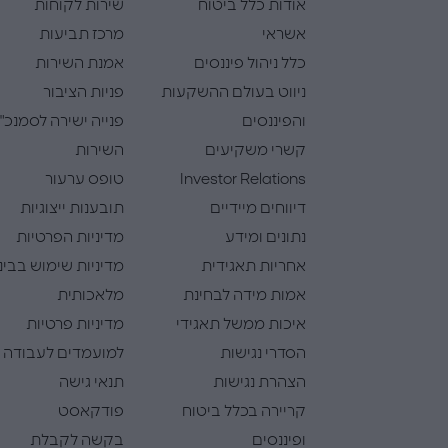
אודות כלל ביטוח
שירות לקוחות
אשראי
מרכז תביעות
כלל ניהול פיננסים
אמנת השירות
ניווט בעולם ההשקעות
פניות הציבור
והפיננסים
פנייה ישירה לסמנכ"
קשרי משקיעים
השירות
Investor Relations
טופס ערעור
דיווחים מיידיים
תובענות ייצוגיות
נתונים ומידע
מדיניות הפרטיות
אחריות תאגידית
מדיניות שימוש בבינ
אמות מידה לבחינת
מלאכותית
איכות ממשל תאגידי
מדיניות פרטיות
הסדרי נגישות
למועמדים לעבודה
הצהרת נגישות
תנאי גישה
קריירה בכלל ביטוח
פודקאסט
ופיננסים
בקשה לקבלת