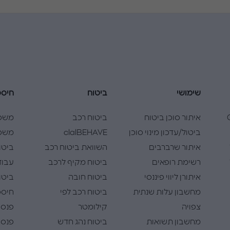
שימושי
ביטוח
חיסכ
Cla
איתור סוכן ביטוח
ביטוח רכב
משכ
ביטול/עדכון מינוי סוכן
clalBEHAVE
משכנ
איתור שרברבים
השוואת ביטוח רכב
ביטו
רשימת רופאים
ביטוח מקיף לרכב
עבוד
איתורן ליווי פיננסי
ביטוח חובה
ביטו
מחשבון עלות שנתית
ביטוח רכב לפי
חיסכו
צפויה
קילומטר
פנסי
מחשבון תשואות
ביטוח נהג חדש
פנסי