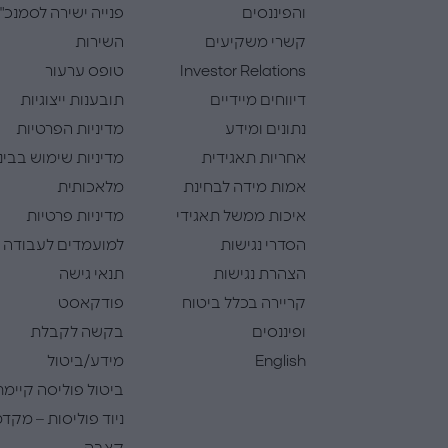
והפיננסים
פנייה ישירה לסמנכ"
קשרי משקיעים
השירות
Investor Relations
טופס ערעור
דיווחים מיידיים
תובענות ייצוגיות
נתונים ומידע
מדיניות הפרטיות
אחריות תאגידית
מדיניות שימוש בבינ
אמות מידה לבחינת
מלאכותית
איכות ממשל תאגידי
מדיניות פרטיות
הסדרי נגישות
למועמדים לעבודה
הצהרת נגישות
תנאי גישה
קריירה בכלל ביטוח
פודקאסט
ופיננסים
בקשה לקבלת
English
מידע/ביטול
ביטול פוליסה קיימת
ניוד פוליסות – מקדמ