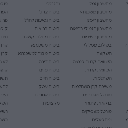
ל
מחשבון גמל
נהג זמני
פנסי
מחשבון משכנתא
ביטוח צד ג'
הפרש
מחשבון ריסק
ביטוח נסיעות לחו"ל
פריש
מחשבון תגמולי בריאות
ביטוח בריאות
קופת
מחשבון חשיפות
ביטוח מחלות קשות
חיסכו
ה
בשילוב מסלולי
ביטוח משכנתא
קרן 
השקעה
ביטוח מבנה למשכנתא
קרן 
השוואת קרנות פנסיה
ביטוח דירה
לעצמ
השוואת קרנות
ביטוח סייבר
קופת
השתלמות
ביטוח חיים
תשוא
משיכת קרן השתלמות
ביטוח עסק
להש
פורטל מפתחים -
ביטוח אחריות
הצהר
בנקאות פתוחה
מקצועית
השק
פורטל מעסיקים
רשימ
י
ומתפעלים
כשרי