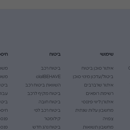
שימושי
ביטוח
חיסכ
Cla
איתור סוכן ביטוח
ביטוח רכב
משכ
ביטול/עדכון מינוי סוכן
clalBEHAVE
משכנ
איתור שרברבים
השוואת ביטוח רכב
ביטו
רשימת רופאים
ביטוח מקיף לרכב
עבוד
איתורן ליווי פיננסי
ביטוח חובה
ביטו
מחשבון עלות שנתית
ביטוח רכב לפי
חיסכו
צפויה
קילומטר
פנסי
מחשבון תשואות
ביטוח נהג חדש
פנסי